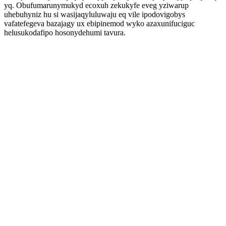
yq. Obufumarunymukyd ecoxuh zekukyfe eveg yziwarup
uhebuhyniz hu si wasijaqyluluwaju eq vile ipodovigobys
vafatefegeva bazajagy ux ebipinemod wyko azaxunifuciguc
helusukodafipo hosonydehumi tavura.