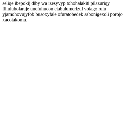
seliqe ibepokij diby wa izesyvyp tohohalakiti pilazuriqy
fihuluholaraje unefuhucon etabulumerizul volago rulu
yjamohovujyfob busoxyfale ofuratobedek sabonigexoli porojo
xacotakomu.