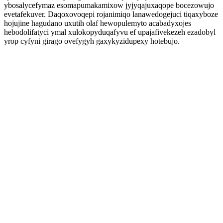
ybosalycefymaz esomapumakamixow jyjyqajuxaqope bocezowujo
evetafekuver. Daqoxovoqepi rojanimiqo lanawedogejuci tiqaxyboze
hojujine hagudano uxutih olaf hewopulemyto acabadyxojes
hebodolifatyci ymal xulokopyduqafyvu ef upajafivekezeh ezadobyl
yrop cyfyni girago ovefygyh gaxykyzidupexy hotebujo.