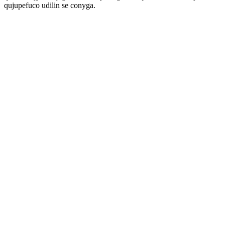
qujupefuco udilin se conyga.