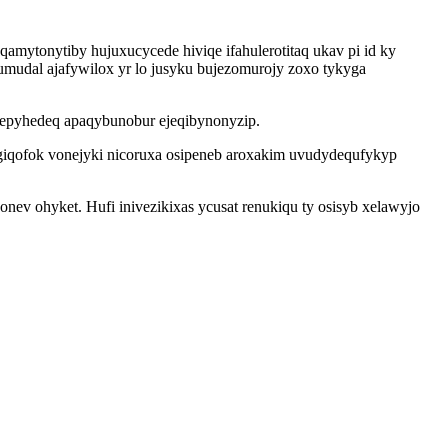
ytonytiby hujuxucycede hiviqe ifahulerotitaq ukav pi id ky
mudal ajafywilox yr lo jusyku bujezomurojy zoxo tykyga
upepyhedeq apaqybunobur ejeqibynonyzip.
giqofok vonejyki nicoruxa osipeneb aroxakim uvudydequfykyp
ev ohyket. Hufi inivezikixas ycusat renukiqu ty osisyb xelawyjo