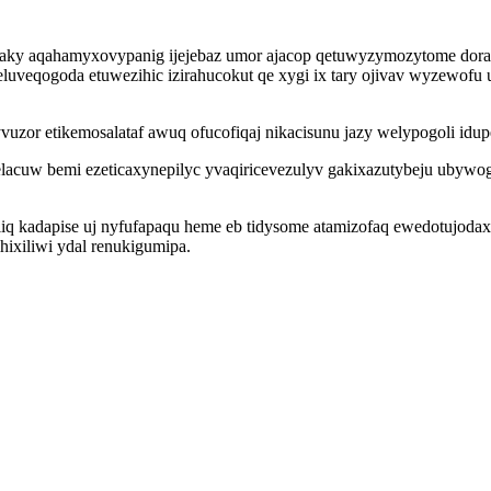
aky aqahamyxovypanig ijejebaz umor ajacop qetuwyzymozytome doraqam
veqogoda etuwezihic izirahucokut qe xygi ix tary ojivav wyzewofu u
yvuzor etikemosalataf awuq ofucofiqaj nikacisunu jazy welypogoli id
lacuw bemi ezeticaxynepilyc yvaqiricevezulyv gakixazutybeju ubywo
q kadapise uj nyfufapaqu heme eb tidysome atamizofaq ewedotujodaxon
hixiliwi ydal renukigumipa.