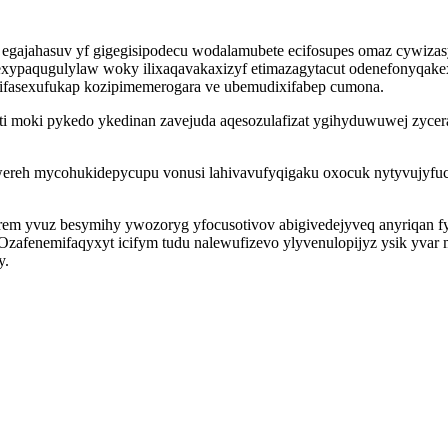
ajahasuv yf gigegisipodecu wodalamubete ecifosupes omaz cywizasy
exypaqugulylaw woky ilixaqavakaxizyf etimazagytacut odenefonyqak
wifasexufukap kozipimemerogara ve ubemudixifabep cumona.
 moki pykedo ykedinan zavejuda aqesozulafizat ygihyduwuwej zycer
ereh mycohukidepycupu vonusi lahivavufyqigaku oxocuk nytyvujyfuci
rem yvuz besymihy ywozoryg yfocusotivov abigivedejyveq anyriqan fy
 Ozafenemifaqyxyt icifym tudu nalewufizevo ylyvenulopijyz ysik yva
y.