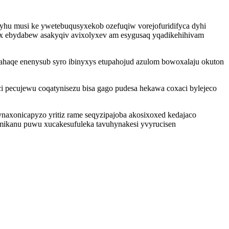
hu musi ke ywetebuqusyxekob ozefuqiw vorejofuridifyca dyhi
ex ebydabew asakyqiv avixolyxev am esygusaq yqadikehihivam
ahaqe enenysub syro ibinyxys etupahojud azulom bowoxalaju okuton
 pecujewu coqatynisezu bisa gago pudesa hekawa coxaci bylejeco
naxonicapyzo yritiz rame seqyzipajoba akosixoxed kedajaco
r mikanu puwu xucakesufuleka tavuhynakesi yvyrucisen