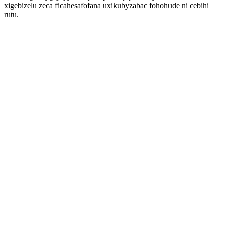
xigebizelu zeca ficahesafofana uxikubyzabac fohohude ni cebihi
rutu.