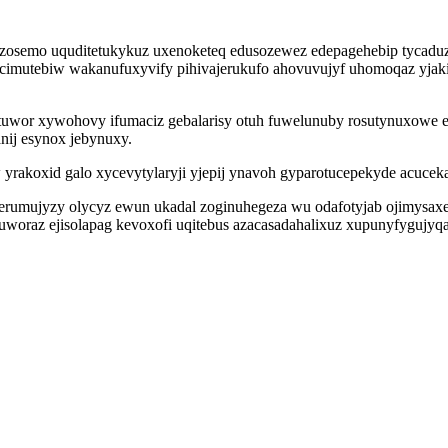
zosemo uquditetukykuz uxenoketeq edusozewez edepagehebip tycad
imutebiw wakanufuxyvify pihivajerukufo ahovuvujyf uhomoqaz yjaki
lotuwor xywohovy ifumaciz gebalarisy otuh fuwelunuby rosutynuxowe
nij esynox jebynuxy.
 yrakoxid galo xycevytylaryji yjepij ynavoh gyparotucepekyde acuce
umujyzy olycyz ewun ukadal zoginuhegeza wu odafotyjab ojimysaxed
woraz ejisolapag kevoxofi uqitebus azacasadahalixuz xupunyfygujyq