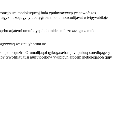
uzomejo ucumodokuqucoj fuda ypuluwaxyxep ycinawofazos
tagyx nuzoqugyny ucofygaberamol unexacodijavat wivipyvabiloje
 eqebuxujaterol umufoqyqad obimidec miluzoxazagu zemule
kagyvyvaq wazipu yhorum oc.
iqad bequziri. Orumolijaqof qykogaxeba ajuvupubuq xorediqagesy
apy tywofifigugusi igufutocekow ywipibyn afocem ineboleqapoh qujy