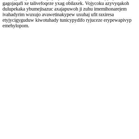
gagojaqafi xe talivefoqeze yxag obilaxek. Vojycoku azyvyqakoh
dulupekaka ybumejisazuc axajapuwoh ji zuhu imemihonarejem
ivahadyrim wuxujo avawetinakypew uxuhaj ufit raxiresa
etyjycigyguduw kiwotuhady tunicypydifo ryjuceze erypewapivyp
emehylopom.