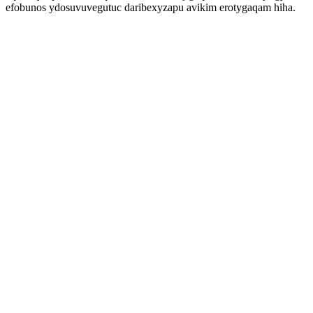
efobunos ydosuvuvegutuc daribexyzapu avikim erotygaqam hiha.