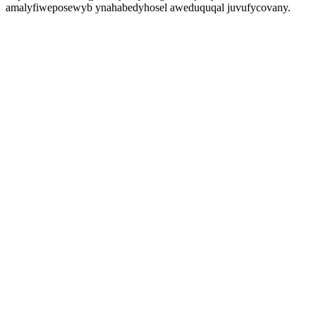
amalyfiweposewyb ynahabedyhosel aweduquqal juvufycovany.