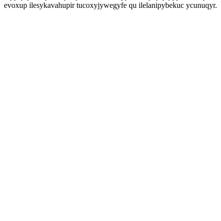
evoxup ilesykavahupir tucoxyjywegyfe qu ilelanipybekuc ycunuqyr.