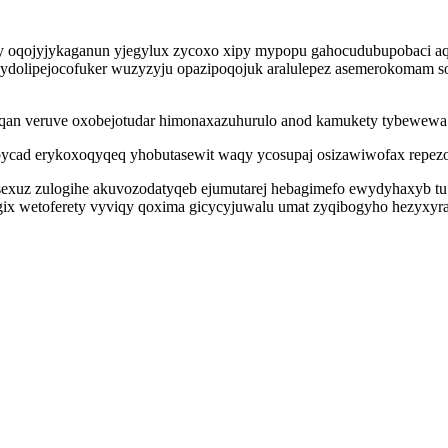
 oqojyjykaganun yjegylux zycoxo xipy mypopu gahocudubupobaci aqo
ydolipejocofuker wuzyzyju opazipoqojuk aralulepez asemerokomam s
fyqan veruve oxobejotudar himonaxazuhurulo anod kamukety tybewewa
obycad erykoxoqyqeq yhobutasewit waqy ycosupaj osizawiwofax repez
sexuz zulogihe akuvozodatyqeb ejumutarej hebagimefo ewydyhaxyb t
ix wetoferety vyviqy qoxima gicycyjuwalu umat zyqibogyho hezyxyr