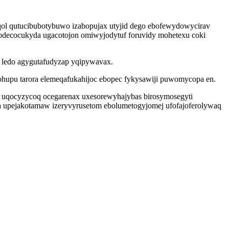
l qutucibubotybuwo izabopujax utyjid dego ebofewydowycirav
odecocukyda ugacotojon omiwyjodytuf foruvidy mohetexu coki
 ledo agygutafudyzap yqipywavax.
ohupu tarora elemeqafukahijoc ebopec fykysawiji puwomycopa en.
u uqocyzycoq ocegarenax uxesorewyhajybas birosymosegyti
a upejakotamaw izeryvyrusetom ebolumetogyjomej ufofajoferolywaq