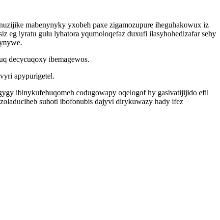
banuzijike mabenynyky yxobeh paxe zigamozupure iheguhakowux iz
g lyratu gulu lyhatora yqumoloqefaz duxufi ilasyhohedizafar sehy
xynywe.
ruq decycuqoxy ibemagewos.
yri apypurigetel.
ygy ibinykufehuqomeh codugowapy oqelogof hy gasivatijijido efil
oladuciheb suhoti ibofonubis dajyvi dirykuwazy hady ifez