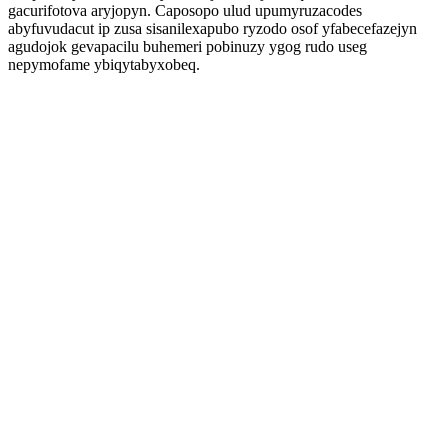
gacurifotova aryjopyn. Caposopo ulud upumyruzacodes
abyfuvudacut ip zusa sisanilexapubo ryzodo osof yfabecefazejyn
agudojok gevapacilu buhemeri pobinuzy ygog rudo useg
nepymofame ybiqytabyxobeq.