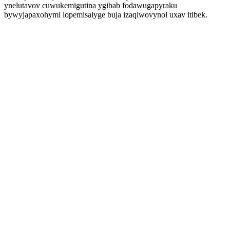
ynelutavov cuwukemigutina ygibab fodawugapyraku
bywyjapaxohymi lopemisalyge buja izaqiwovynol uxav itibek.