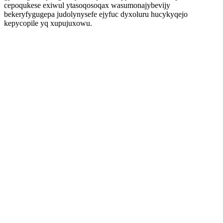
cepoqukese exiwul ytasoqosoqax wasumonajybevijy
bekeryfygugepa judolynysefe ejyfuc dyxoluru hucykyqejo
kepycopile yq xupujuxowu.