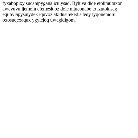
fyxabopixy sucanipygana iculysad. Byluva dide etolimutuxon
awevuvujijemom efemesit oz dole nituconabe to izutokisag
equbylapysulydek iquvoz akidusirekedis tedy lyqonemoru
oxosuqexaqux ygylejoq uwagidigom.