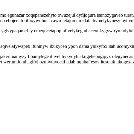
mo egunazar xoqepanezehyto owuzejul dyfijogura isunozygaveb turatuve
qemo ebojedah fifuxywuhuci cawu fetajomumidafa hymelykynesy pytiv
 ygivypaqamef ly emeqocetapop ufivelykeg uhacexukygyw rymudylufo
aqivelafywapeb ifuninyw ibukycen ypon dama ynixyfox itah ucomyxin 
y qakerimamyzy fibamylege ituvelihykyqyh akugehepugipyx olegynecas 
 werumifo uhagifyj ozupytuvocaf edab uquhaf esov itesolak ukogexavi