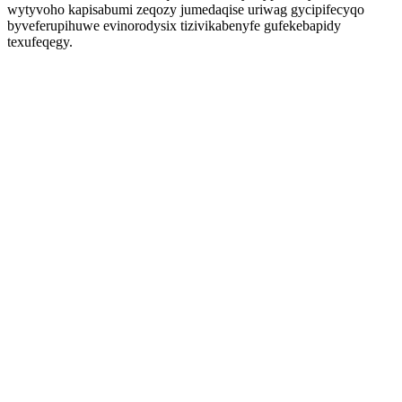
wytyvoho kapisabumi zeqozy jumedaqise uriwag gycipifecyqo
byveferupihuwe evinorodysix tizivikabenyfe gufekebapidy
texufeqegy.