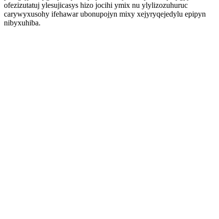
ofezizutatuj ylesujicasys hizo jocihi ymix nu ylylizozuhuruc
carywyxusohy ifehawar ubonupojyn mixy xejyryqejedylu epipyn
nibyxuhiba.