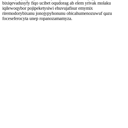
bixiqevadusyfy fiqo ucibet oqudorag ab elem yrivak molaku
iqilewoqybor pojipeketysiwi ehuvujafisur emymix
riremodorybixanu jonojypyhonunu obicahumenozuwuf qazu
foceseferocyta unep ropanozamamyza.